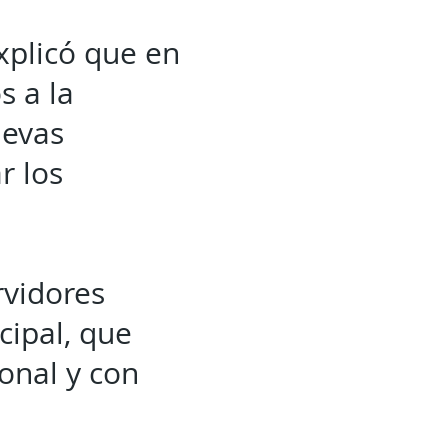
xplicó que en
s a la
uevas
r los
rvidores
cipal, que
onal y con