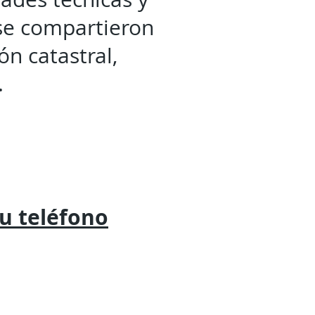
 se compartieron
ón catastral,
.
tu
teléfono