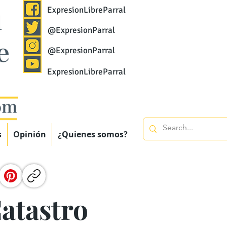
ExpresionLibreParral
@ExpresionParral
@ExpresionParral
ExpresionLibreParral
s
Opinión
¿Quienes somos?
atastro