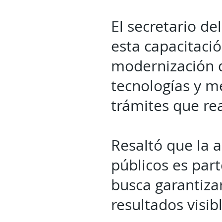
El secretario de
esta capacitaci
modernización d
tecnologías y m
trámites que rea
Resaltó que la a
públicos es par
busca garantiza
resultados visib