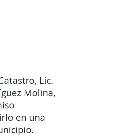
Catastro, Lic.
ríguez Molina,
miso
irlo en una
unicipio.