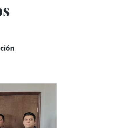
os
ación