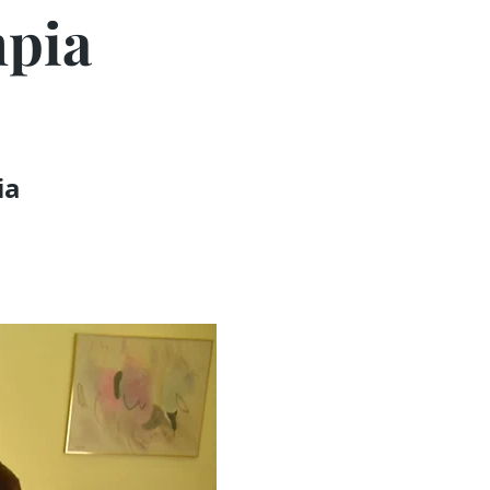
mpia
ia