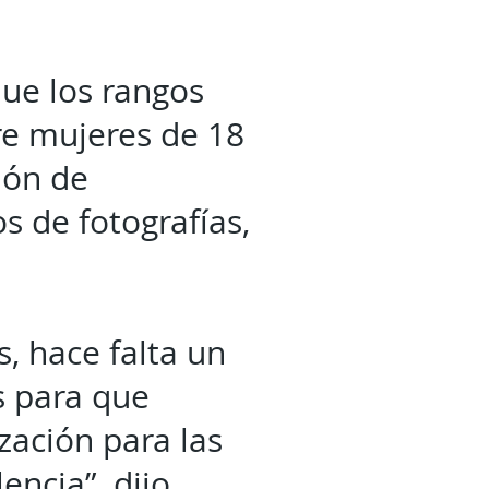
que los rangos
re mujeres de 18
ión de
 de fotografías,
s, hace falta un
s para que
zación para las
ncia”, dijo.