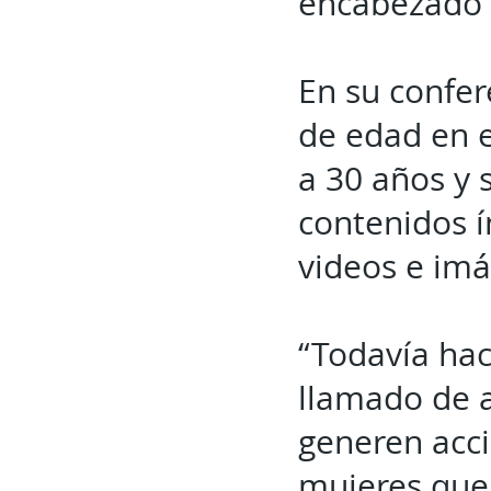
encabezado 
En su confer
de edad en e
a 30 años y 
contenidos í
videos e im
“Todavía hace
llamado de a
generen acci
mujeres que 