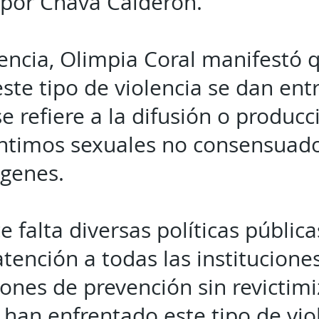
por Chava Calderón.
encia, Olimpia Coral manifestó 
ste tipo de violencia se dan ent
se refiere a la difusión o producc
ntimos sexuales no consensuados
ágenes.
 falta diversas políticas pública
tención a todas las institucione
ones de prevención sin revictimi
han enfrentado este tipo de viole