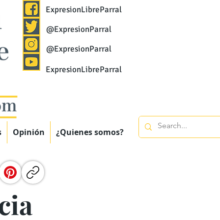
ExpresionLibreParral
@ExpresionParral
@ExpresionParral
ExpresionLibreParral
s
Opinión
¿Quienes somos?
cia