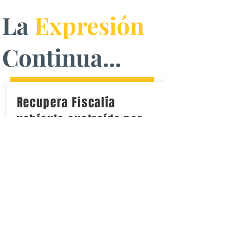
La
Expresión
Continua...
Recupera Fiscalía
vehículo sustraído por
abuso de confianza en
Valle Verde
El vehículo Chevrolet Impala había sido
sustraído mediante abuso de confianza
desde el pasado mes de enero