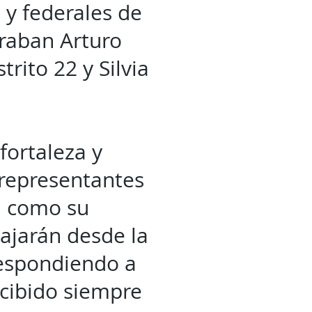
 y federales de
traban Arturo
rito 22 y Silvia
fortaleza y
 representantes
él como su
ajarán desde la
respondiendo a
ecibido siempre