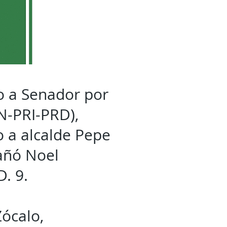
o a Senador por
N-PRI-PRD),
o a alcalde Pepe
añó Noel
. 9.
Zócalo,