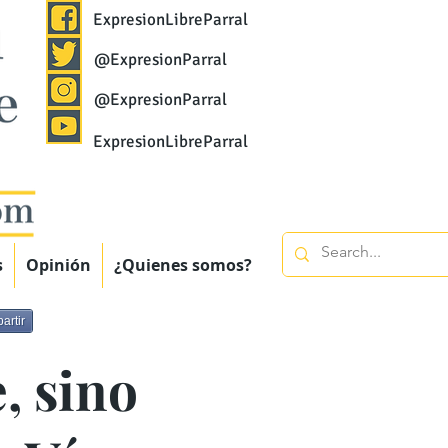
ExpresionLibreParral
@ExpresionParral
@ExpresionParral
ExpresionLibreParral
s
Opinión
¿Quienes somos?
artir
, sino