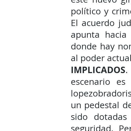
político y cri
El acuerdo jud
apunta hacia 
donde hay nom
al poder actua
IMPLICADOS
.
escenario es 
lopezobradoris
un pedestal de
sido dotadas 
seguridad. P