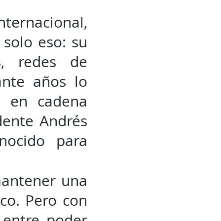
nternacional,
 solo eso: su
s, redes de
ante años lo
ón en cadena
dente Andrés
nocido para
mantener una
ico. Pero con
a entre poder