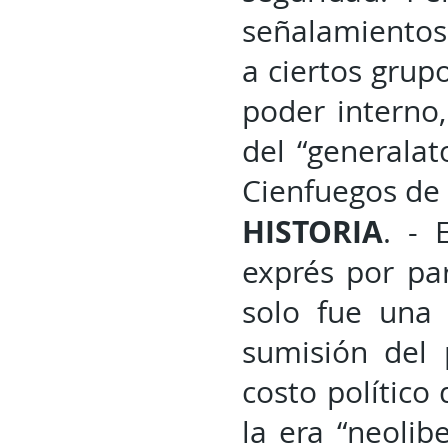
señalamientos
a ciertos grup
poder interno
del “generalat
Cienfuegos de 
HISTORIA
. - 
exprés por par
solo fue una 
sumisión del 
costo político
la era “neolib