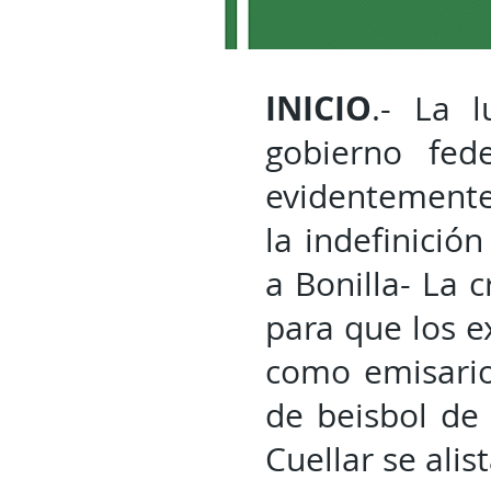
INICIO
.- La 
gobierno fed
evidentemente
la indefinición
a Bonilla- La c
para que los e
como emisario
de beisbol de
Cuellar se alis