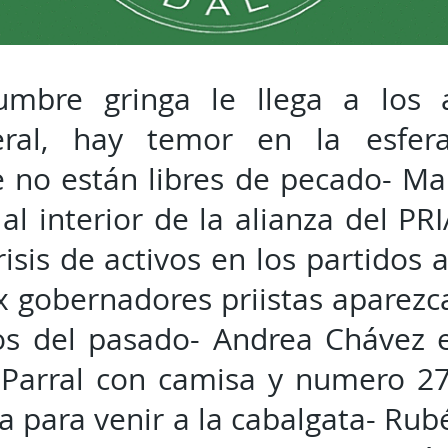
lumbre gringa le llega a los 
eral, hay temor en la esfera
 no están libres de pecado- M
 al interior de la alianza del PR
risis de activos en los partidos 
x gobernadores priistas aparez
s del pasado- Andrea Chávez e
 Parral con camisa y numero 27
ta para venir a la cabalgata- Rub