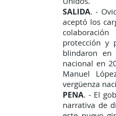
Unidos.
SALIDA
. - Ovi
aceptó los car
colaboración
protección y
blindaron en 
nacional en 2
Manuel Lópe
vergüenza naci
PENA
. - El g
narrativa de d
este nuevo gir