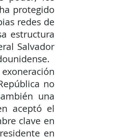
ha protegido
pias redes de
a estructura
eral Salvador
adounidense.
 exoneración
 República no
 también una
en aceptó el
mbre clave en
presidente en