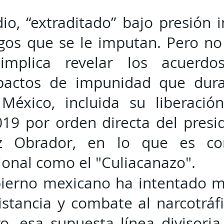
dio, “extraditado” bajo presión i
gos que se le imputan. Pero no
 implica revelar los acuerdo
 pactos de impunidad que dur
México, incluida su liberaci
019 por orden directa del presi
z Obrador, en lo que es co
onal como el "Culiacanazo".
obierno mexicano ha intentado 
istancia y combate al narcotráf
o, esa supuesta línea divisori