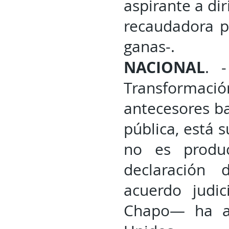
aspirante a dir
recaudadora p
ganas-.
NACIONAL
. 
Transformación
antecesores ba
pública, está 
no es produ
declaración 
acuerdo judi
Chapo— ha al