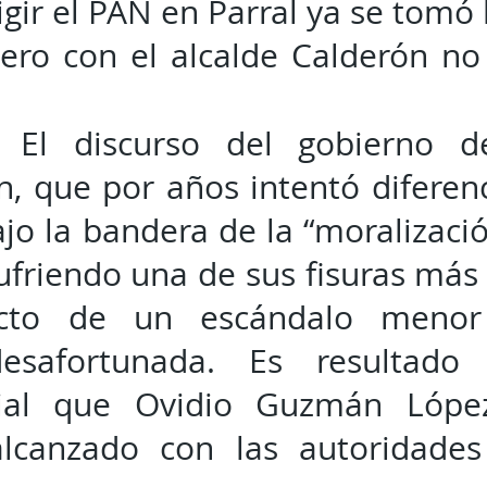
igir el PAN en Parral ya se tomó 
ero con el alcalde Calderón n
- El discurso del gobierno d
, que por años intentó diferen
jo la bandera de la “moralizació
sufriendo una de sus fisuras más
cto de un escándalo meno
desafortunada. Es resultado 
cial que Ovidio Guzmán Lópe
canzado con las autoridades