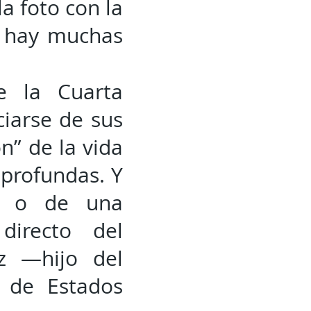
la foto con la
o hay muchas
e la Cuarta
ciarse de sus
n” de la vida
 profundas. Y
r o de una
directo del
z —hijo del
 de Estados