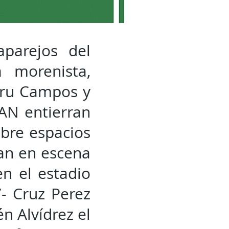
aparejos del
 morenista,
aru Campos y
IAN entierran
abre espacios
can en escena
n el estadio
- Cruz Perez
én Alvídrez el