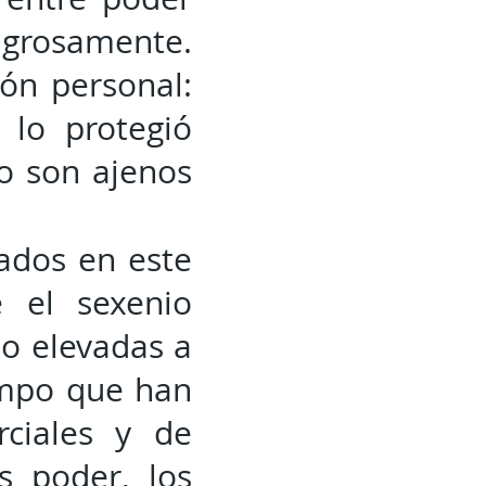
ligrosamente.
ión personal:
 lo protegió
o son ajenos
lados en este
e el sexenio
do elevadas a
iempo que han
rciales y de
s poder, los