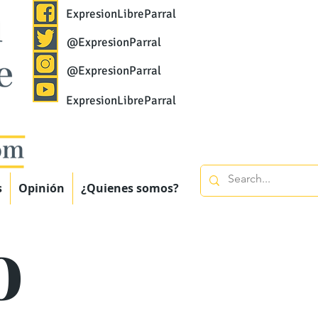
ExpresionLibreParral
@ExpresionParral
@ExpresionParral
ExpresionLibreParral
s
Opinión
¿Quienes somos?
o