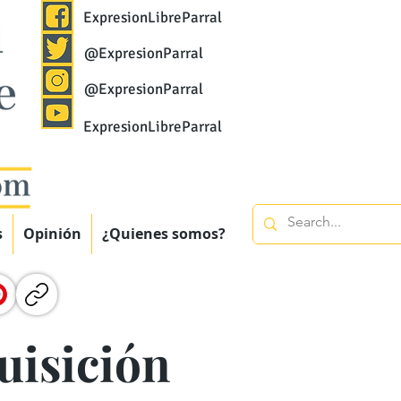
ExpresionLibreParral
@ExpresionParral
@ExpresionParral
ExpresionLibreParral
s
Opinión
¿Quienes somos?
uisición