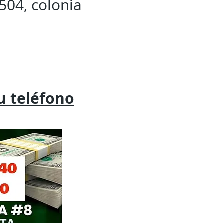
504, colonia
tu
teléfono