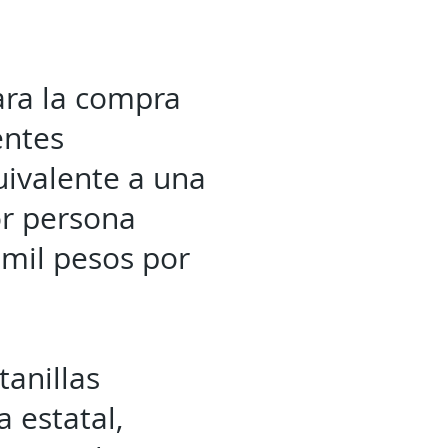
ara la compra
entes
uivalente a una
or persona
mil pesos por
tanillas
 estatal,