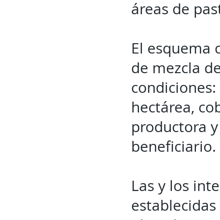
áreas de pas
El esquema c
de mezcla de 
condiciones:
hectárea, co
productora 
beneficiario.
Las y los int
establecidas 