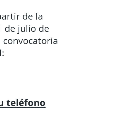
artir de la
 de julio de
a convocatoria
l:
tu
teléfono