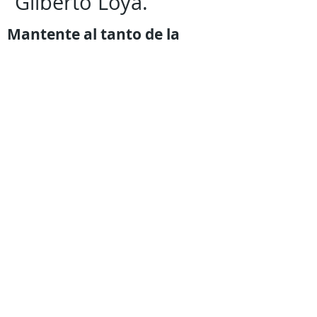
Gilberto Loya.
Mantente al tanto de la
información mas
relevante
con
Expresión
Libre directo en
tu
teléfono