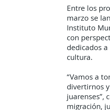
Entre los pr
marzo se lan
Instituto Mu
con perspec
dedicados a l
cultura.
“Vamos a tom
divertirnos y
juarenses”, 
migración, j