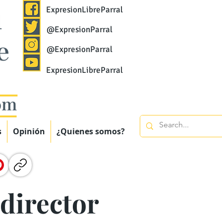
ExpresionLibreParral
@ExpresionParral
@ExpresionParral
ExpresionLibreParral
s
Opinión
¿Quienes somos?
director