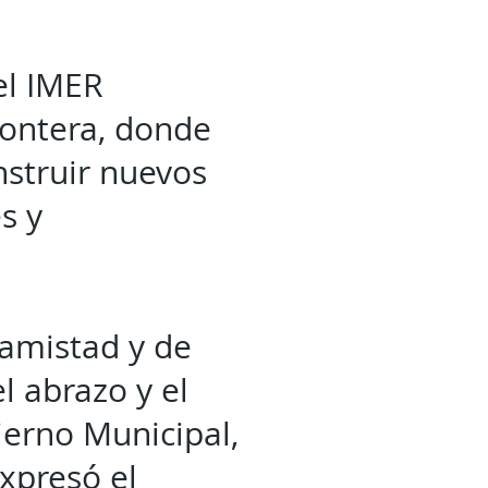
el IMER
rontera, donde
nstruir nuevos
s y
 amistad y de
l abrazo y el
erno Municipal,
xpresó el