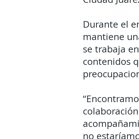
Durante el e
mantiene una
se trabaja e
contenidos qu
preocupacion
“Encontramos
colaboración
acompañamien
no estaríamo