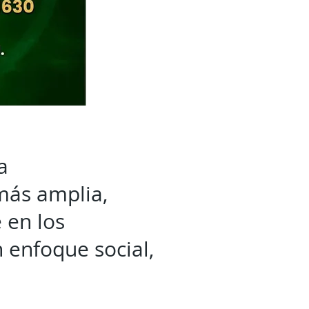
a
más amplia,
e en los
 enfoque social,