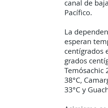
canal de baj
Pacífico.
La dependenc
esperan tem
centígrados 
grados centí
Temósachic 2
38°C, Camarg
33°C y Guac