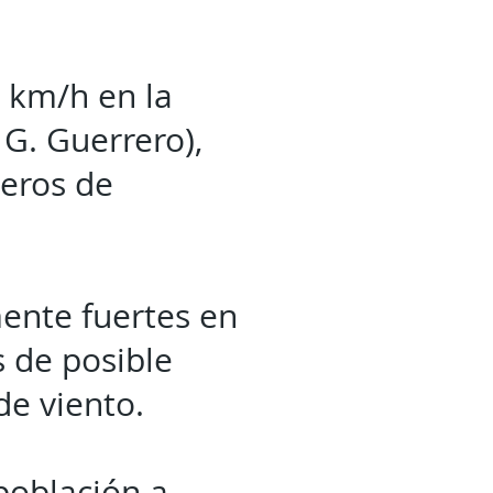
5 km/h en la
G. Guerrero),
teros de
.
ente fuertes en
 de posible
de viento.
población a