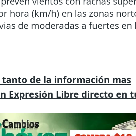
prevén vientos con rachas super
or hora (km/h) en las zonas nort
luvias de moderadas a fuertes en 
 tanto de la
información mas
on
Expresión
Libre directo en 