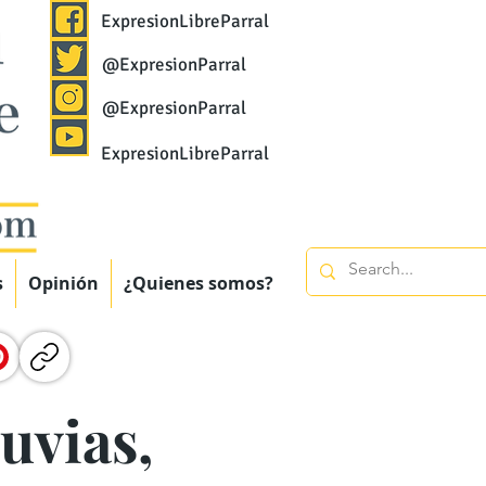
ExpresionLibreParral
@ExpresionParral
@ExpresionParral
ExpresionLibreParral
s
Opinión
¿Quienes somos?
luvias,