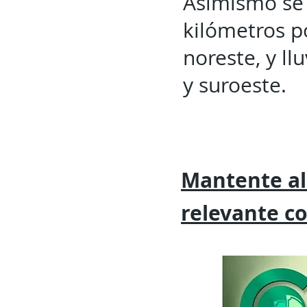
Asimismo se 
kilómetros p
noreste, y l
y suroeste.
Mantente al
relevante
c