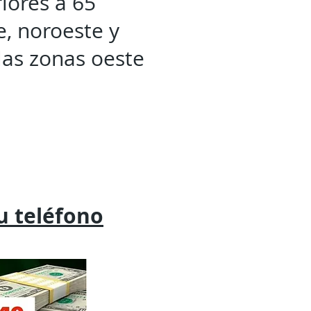
iores a 65
e, noroeste y
las zonas oeste
tu
teléfono