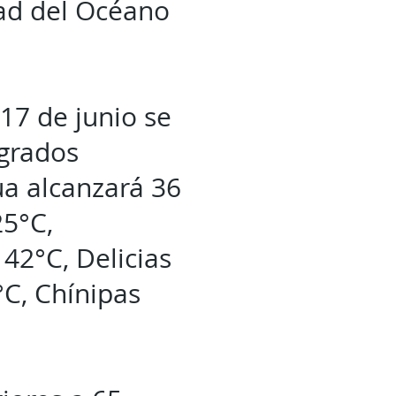
dad del Océano
17 de junio se
grados
ua alcanzará 36
25°C,
42°C, Delicias
°C, Chínipas