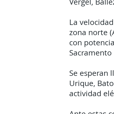
Vergel, Ball
La velocidad
zona norte 
con potencia
Sacramento a
Se esperan 
Urique, Bat
actividad elé
Ante estas c