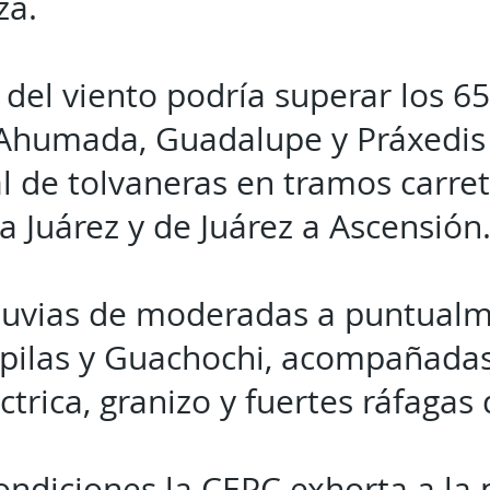
eza.
 del viento podría superar los 6
(Ahumada, Guadalupe y Práxedis 
l de tolvaneras en tramos carre
 Juárez y de Juárez a Ascensión
lluvias de moderadas a puntualm
opilas y Guachochi, acompañadas
ctrica, granizo y fuertes ráfagas 
ondiciones la CEPC exhorta a la 