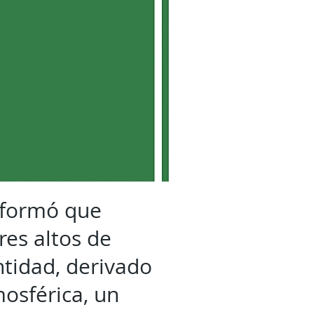
informó que
res altos de
ntidad, derivado
mosférica, un