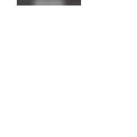
La
Expresión
Continúa...
¡Alerta! Se esperan
lluvias, viento y clima
cálido para este fin de