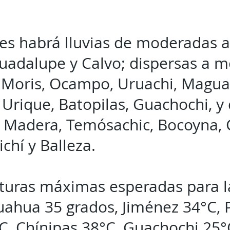
nes habrá lluvias de moderadas a
Guadalupe y Calvo; dispersas a 
Moris, Ocampo, Uruachi, Maguari
Urique, Batopilas, Guachochi, y 
n Madera, Temósachic, Bocoyna, 
chí y Balleza.
turas máximas esperadas para la
uahua 35 grados, Jiménez 34°C, P
, Chínipas 38°C, Guachochi 25°