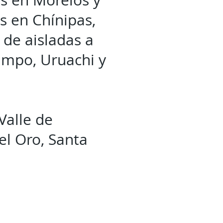
as en Morelos y
s en Chínipas,
 de aisladas a
ampo, Uruachi y
Valle de
el Oro, Santa