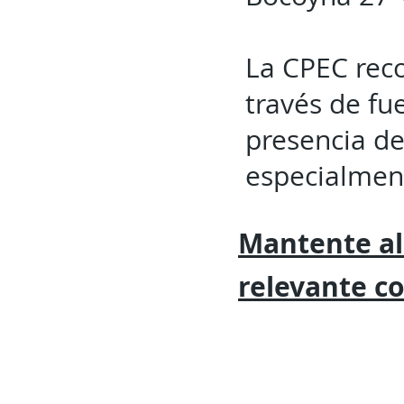
La CPEC rec
través de fu
presencia de
especialment
Mantente al
relevante
c