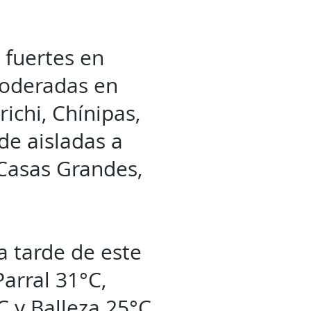
 fuertes en
moderadas en
chi, Chínipas,
de aisladas a
Casas Grandes,
 tarde de este
arral 31°C,
C y Balleza 25°C