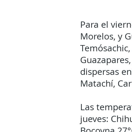
Para el vier
Morelos, y 
Temósachic, 
Guazapares, 
dispersas e
Matachí, Cari
Las tempera
jueves: Chih
Bocoyna 27°C