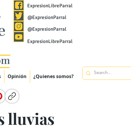
ExpresionLibreParral
@ExpresionParral
@ExpresionParral
ExpresionLibreParral
s
Opinión
¿Quienes somos?
s lluvias