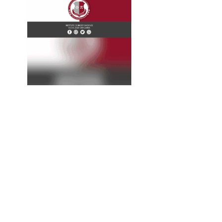
La
Expresión
Continúa...