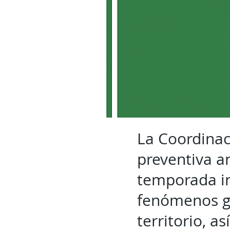
La Coordinaci
preventiva an
temporada in
fenómenos ge
territorio, a