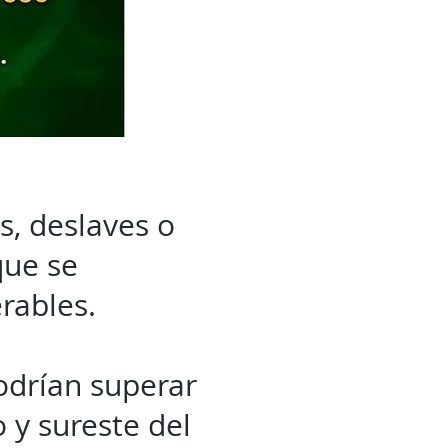
s, deslaves o
que se
rables.
odrían superar
o y sureste del