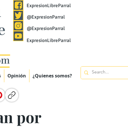
ExpresionLibreParral
@ExpresionParral
@ExpresionParral
ExpresionLibreParral
s
Opinión
¿Quienes somos?
an por