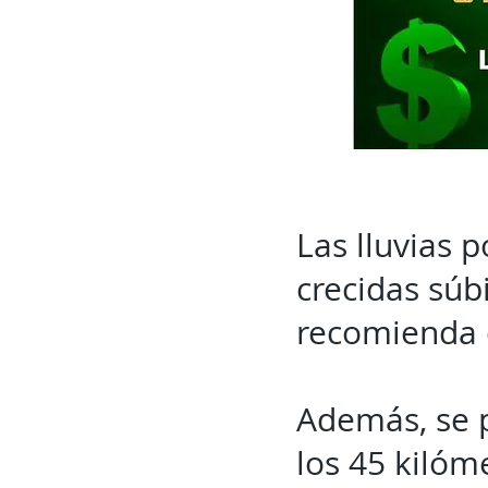
Las lluvias 
crecidas súb
recomienda e
Además, se p
los 45 kilóm