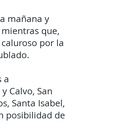
 la mañana y
, mientras que,
 caluroso por la
nublado.
s a
y Calvo, San
s, Santa Isabel,
n posibilidad de