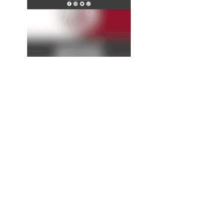
La
Expresión
Continúa...