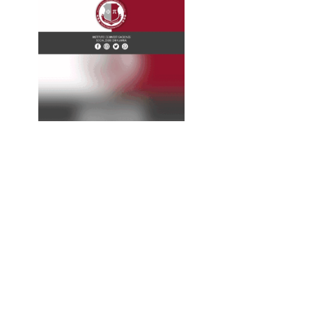
La
Expresión
Continúa...