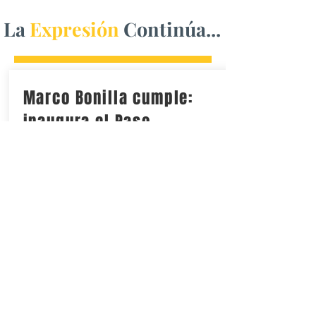
La
Expresión
Continúa...
Marco Bonilla cumple:
inaugura el Paso
Superior de Fuerza Aérea
y carretera Aldama
La obra reducirá los tiempos de traslado
y fortalecerá la movilidad para más de
350 mil personas