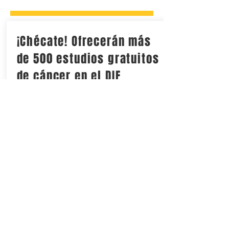
¡Chécate! Ofrecerán más
de 500 estudios gratuitos
de cáncer en el DIF
Municipal
La jornada #YaQuisierasCáncer se
llevará a cabo este sábado 15 de agosto