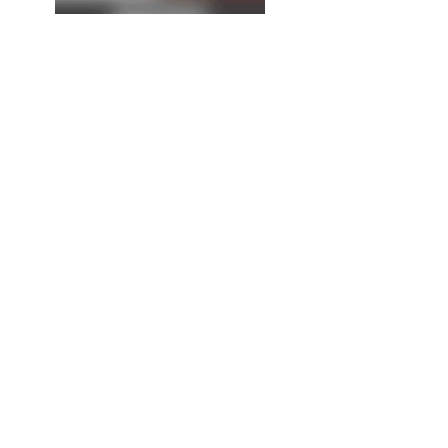
La
Expresión
Continúa...
Cruz Pérez Cuéllar pide
un gobierno para todo
Chihuahua