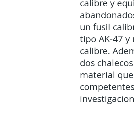
calibre y equ
abandonados
un fusil cal
tipo AK-47 y
calibre. Adem
dos chalecos 
material que
competentes,
investigacio