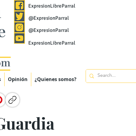
ExpresionLibreParral
@ExpresionParral
@ExpresionParral
ExpresionLibreParral
s
Opinión
¿Quienes somos?
 Guardia