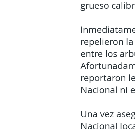
grueso calibr
Inmediatamen
repelieron la
entre los arb
Afortunadame
reportaron l
Nacional ni e
Una vez aseg
Nacional loc