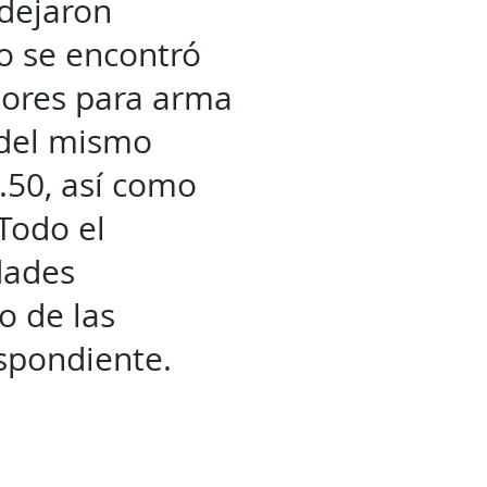
 dejaron
o se encontró
adores para arma
s del mismo
 .50, así como
 Todo el
dades
o de las
espondiente.