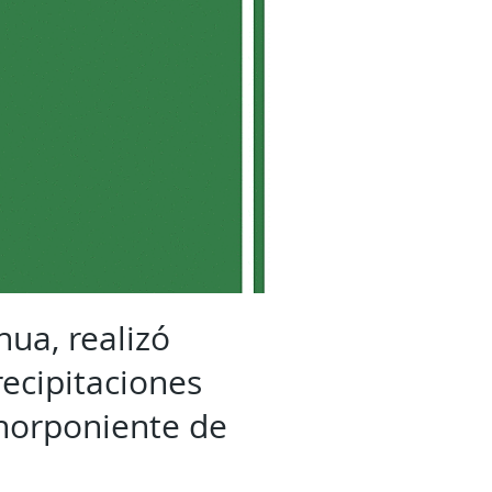
hua, realizó
recipitaciones
 norponiente de