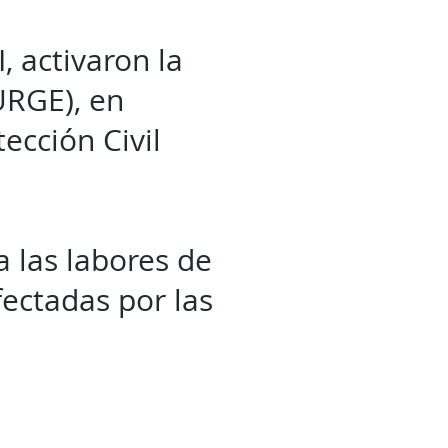
, activaron la
URGE), en
tección Civil
 las labores de
fectadas por las