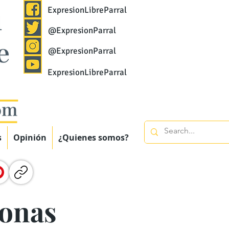
ExpresionLibreParral
@ExpresionParral
@ExpresionParral
ExpresionLibreParral
s
Opinión
¿Quienes somos?
zonas