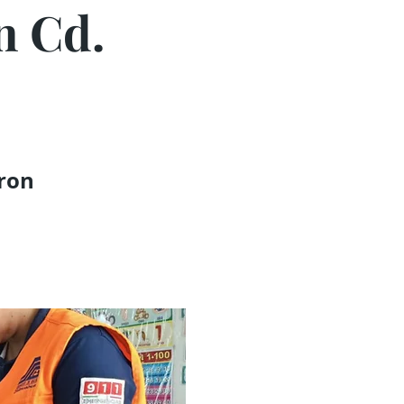
en Cd.
aron