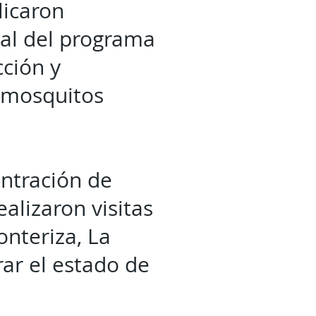
licaron
nal del programa
cción y
e mosquitos
ntración de
alizaron visitas
onteriza, La
rar el estado de