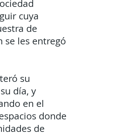
sociedad
guir cuya
uestra de
 se les entregó
iteró su
su día, y
ando en el
, espacios donde
nidades de