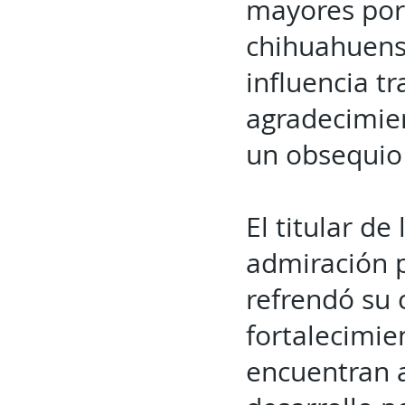
mayores por 
chihuahuense
influencia t
agradecimien
un obsequio
El titular de
admiración p
refrendó su
fortalecimie
encuentran 