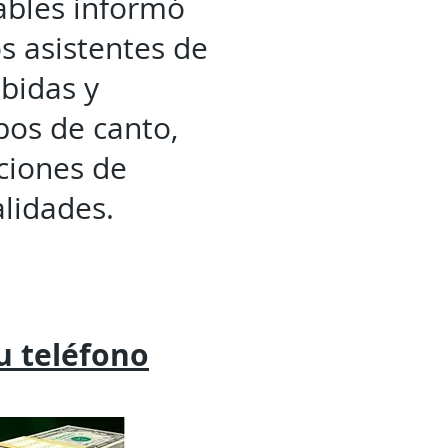
ables informó
os asistentes de
bidas y
pos de canto,
iciones de
lidades.
tu
teléfono