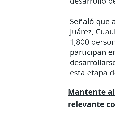
desarrollo p
Señaló que a
Juárez, Cuau
1,800 perso
participan e
desarrollars
esta etapa d
Mantente al
relevante
c