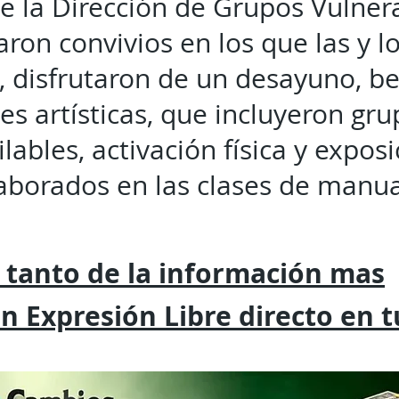
de la Dirección de Grupos Vulner
aron convivios en los que las y l
, disfrutaron de un desayuno, be
s artísticas, que incluyeron gru
ilables, activación física y expos
aborados en las clases de manua
 tanto de la
información mas
on
Expresión
Libre directo en 