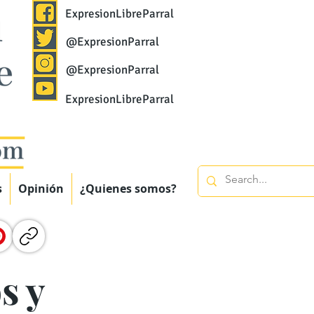
ExpresionLibreParral
@ExpresionParral
@ExpresionParral
ExpresionLibreParral
s
Opinión
¿Quienes somos?
s y