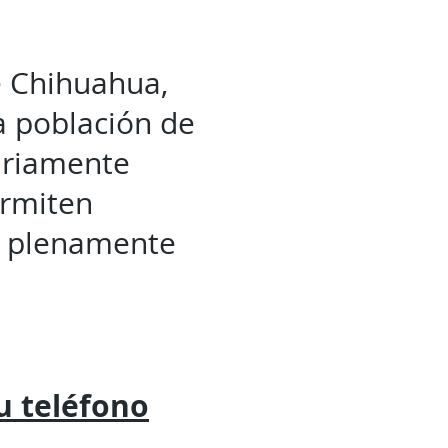
e Chihuahua,
a población de
ariamente
ermiten
ar plenamente
tu
teléfono