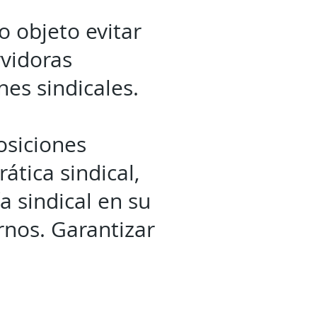
o objeto evitar
rvidoras
nes sindicales.
osiciones
ática sindical,
a sindical en su
rnos. Garantizar