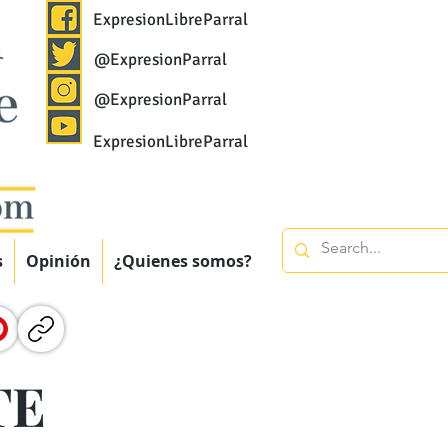
ExpresionLibreParral
@ExpresionParral
@ExpresionParral
ExpresionLibreParral
s
Opinión
¿Quienes somos?
TE