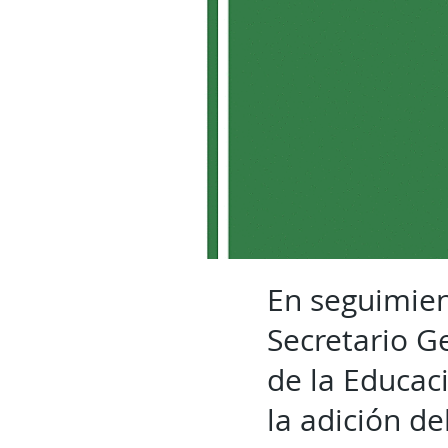
En seguimien
Secretario G
de la Educac
la adición de