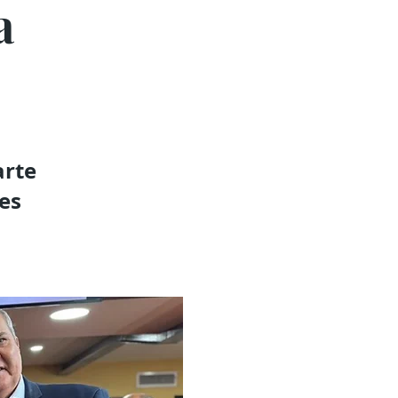
a
arte
nes