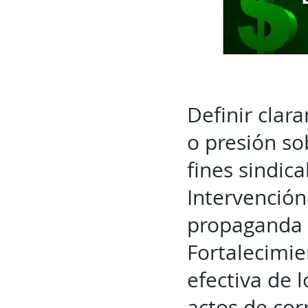
Definir clar
o presión so
fines sindic
Intervención
propaganda i
Fortalecimie
efectiva de 
actos de cor