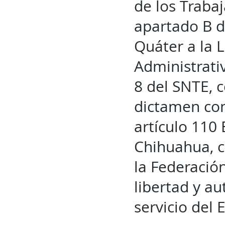
de los Traba
apartado B de
Quáter a la 
Administrati
8 del SNTE, 
dictamen con
artículo 110 
Chihuahua, c
la Federació
libertad y a
servicio del 