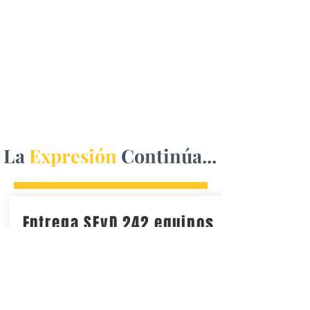
La
Expresión
Continúa...
Entrega SEyD 242 equipos
de cómputo a
Universidades
Tecnológicas y la