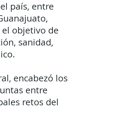
l país, entre
 Guanajuato,
el objetivo de
ión, sanidad,
ico.
ral, encabezó los
juntas entre
pales retos del