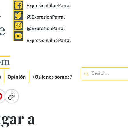
ExpresionLibreParral
@ExpresionParral
@ExpresionParral
ExpresionLibreParral
s
Opinión
¿Quienes somos?
gar a