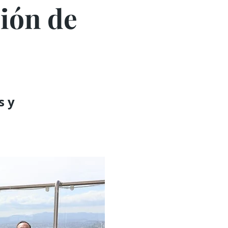
ción de
s y