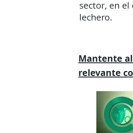
sector, en e
lechero.
Mantente al
relevante
c