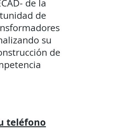
ECAD- de la
rtunidad de
ansformadores
analizando su
construcción de
ompetencia
tu
teléfono