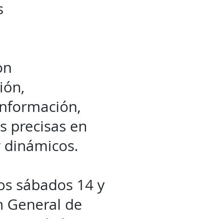
s
on
ión,
información,
s precisas en
y dinámicos.
los sábados 14 y
ón General de