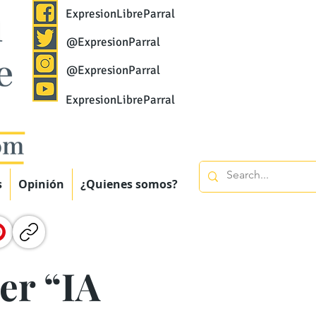
ExpresionLibreParral
@ExpresionParral
@ExpresionParral
ExpresionLibreParral
s
Opinión
¿Quienes somos?
er “IA