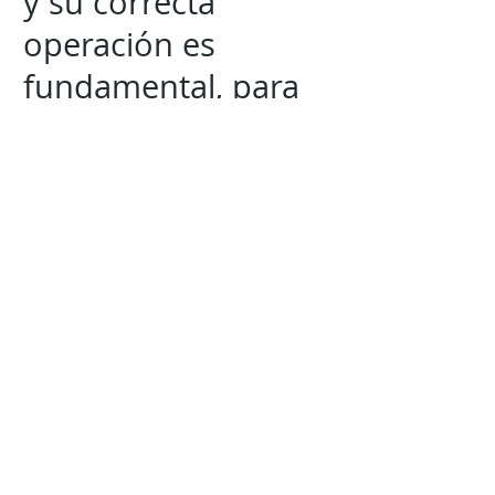
y su correcta
operación es
fundamental, para
proteger al hato
ganadero y evitar
afectaciones.
Mantente al tanto de la
información mas
relevante
con
Expresión
Libre directo en
tu
teléfono