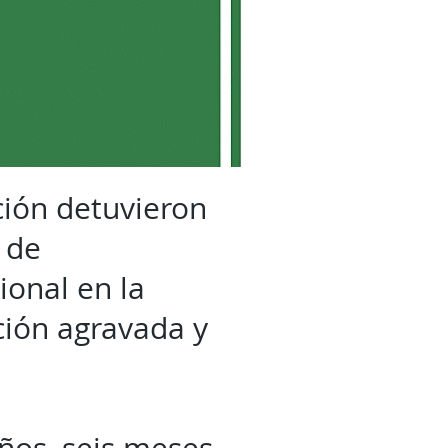
ción detuvieron
 de
ional en la
ación agravada y