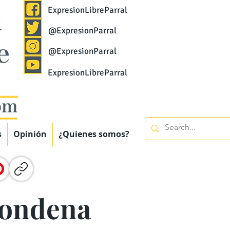
ExpresionLibreParral
@ExpresionParral
@ExpresionParral
ExpresionLibreParral
s
Opinión
¿Quienes somos?
condena