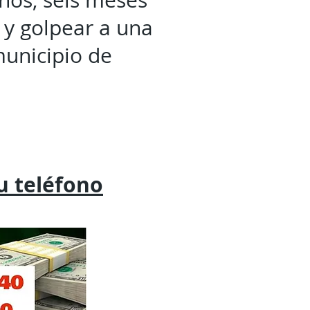
ños, seis meses
 y golpear a una
municipio de
tu
teléfono