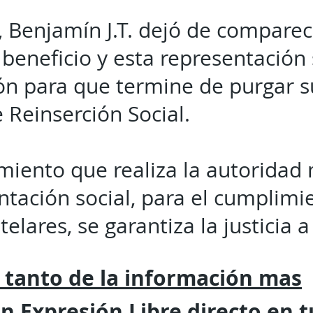
 Benjamín J.T. dejó de comparece
beneficio y esta representación s
ón para que termine de purgar s
 Reinserción Social.
miento que realiza la autoridad 
ntación social, para el cumplimi
lares, se garantiza la justicia a
 tanto de la
información mas
on
Expresión
Libre directo en 