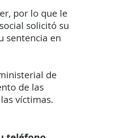
r, por lo que le
ocial solicitó su
u sentencia en
ministerial de
ento de las
 las víctimas.
tu
teléfono