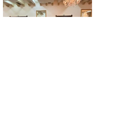
La
Expresión
Continúa...
Entrega SEyD 242 equipos
de cómputo a
Universidades
Tecnológicas y la
Politécnica de Chihuahua