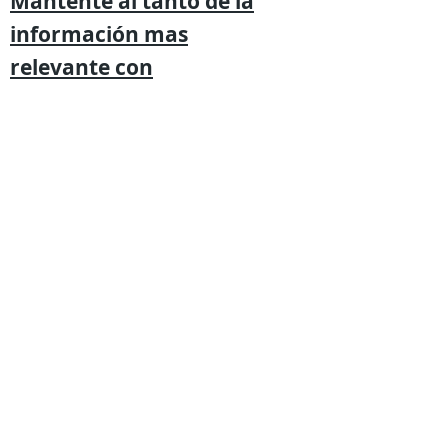
Mantente al tanto de la
información mas
relevante
con
Expresión
Libre directo en
tu
teléfono