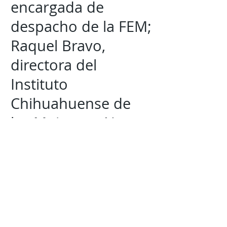
encargada de
despacho de la FEM;
Raquel Bravo,
directora del
Instituto
Chihuahuense de
las Mujeres y Norma
Ledezma,
comisionada
ejecutiva de
atención a víctimas.
Mantente al tanto de la