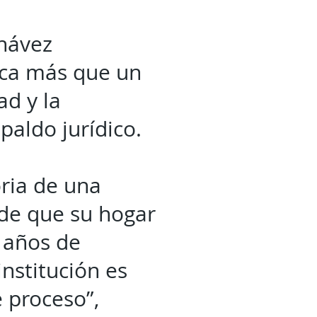
Chávez
ica más que un
ad y la
paldo jurídico.
oria de una
 de que su hogar
 años de
institución es
e proceso”,