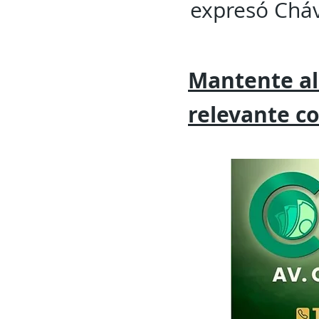
expresó Cháv
Mantente al
relevante
c