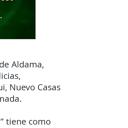
 de Aldama,
cias,
ui, Nuevo Casas
umada.
a” tiene como