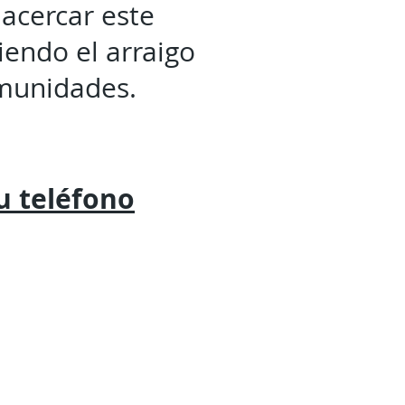
 acercar este
iendo el arraigo
omunidades.
tu
teléfono