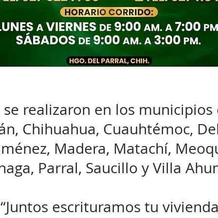
 se realizaron en los municipios
án, Chihuahua, Cuauhtémoc, Deli
Jiménez, Madera, Matachí, Meoq
naga, Parral, Saucillo y Villa Ah
“Juntos escrituramos tu viviend