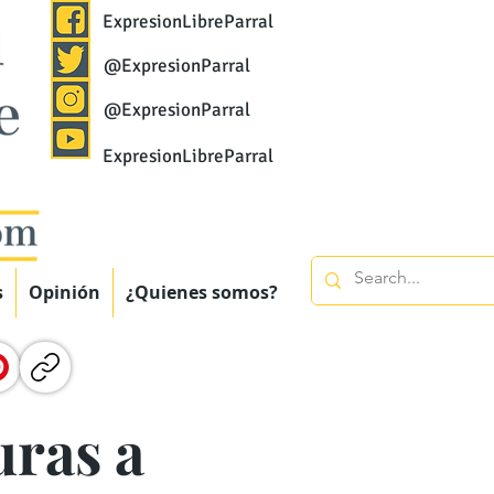
ExpresionLibreParral
@ExpresionParral
@ExpresionParral
ExpresionLibreParral
s
Opinión
¿Quienes somos?
uras a