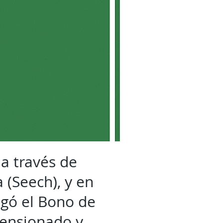
 a través de
 (Seech), y en
egó el Bono de
pensionado y