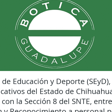
a de Educación y Deporte (SEyD),
ucativos del Estado de Chihuahua
 con la Sección 8 del SNTE, entr
 y Reconocimiento a personal 