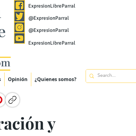
ExpresionLibreParral
@ExpresionParral
@ExpresionParral
ExpresionLibreParral
s
Opinión
¿Quienes somos?
ración y