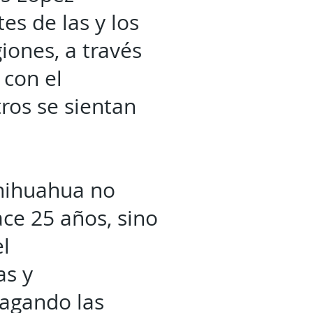
es de las y los
iones, a través
 con el
ros se sientan
hihuahua no
ce 25 años, sino
l
as y
pagando las