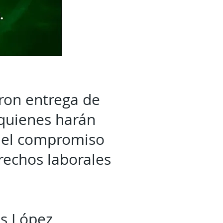
eron entrega de
 quienes harán
on el compromiso
rechos laborales
ús López