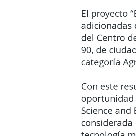
El proyecto 
adicionadas 
del Centro d
90, de ciuda
categoría Ag
Con este resu
oportunidad 
Science and 
considerada 
tecnología 