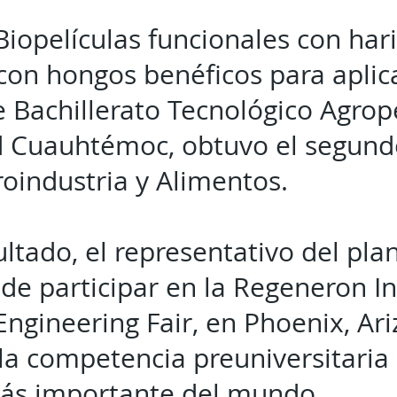
“Biopelículas funcionales con h
con hongos benéficos para aplica
e Bachillerato Tecnológico Agrop
d Cuauhtémoc, obtuvo el segundo
roindustria y Alimentos.
ltado, el representativo del plan
de participar en la Regeneron In
Engineering Fair, en Phoenix, Ar
la competencia preuniversitaria 
más importante del mundo.