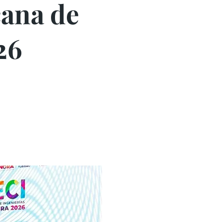
cana de
26