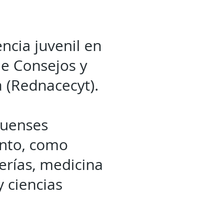
ncia juvenil en
de Consejos y
a (Rednacecyt).
huenses
ento, como
ierías, medicina
y ciencias