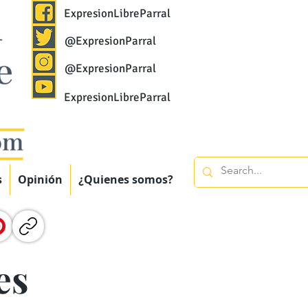
ExpresionLibreParral
@ExpresionParral
@ExpresionParral
ExpresionLibreParral
s
Opinión
¿Quienes somos?
es