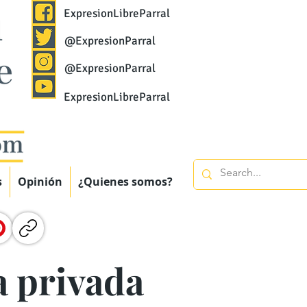
ExpresionLibreParral
@ExpresionParral
@ExpresionParral
ExpresionLibreParral
s
Opinión
¿Quienes somos?
a privada