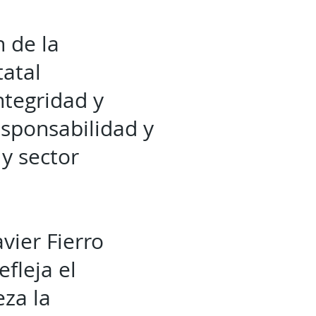
n de la
tatal
ntegridad y
sponsabilidad y
 y sector
vier Fierro
fleja el
za la