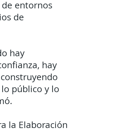
n de entornos
ios de
do hay
confianza, hay
s construyendo
lo público y lo
mó.
a la Elaboración