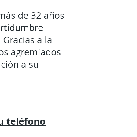
 más de 32 años
ertidumbre
 Gracias a la
 los agremiados
ción a su
tu
teléfono