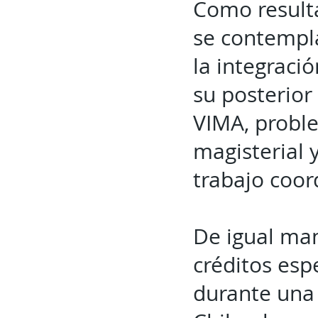
Como result
se contempla
la integraci
su posterior
VIMA, probl
magisterial 
trabajo coor
De igual man
créditos esp
durante una 