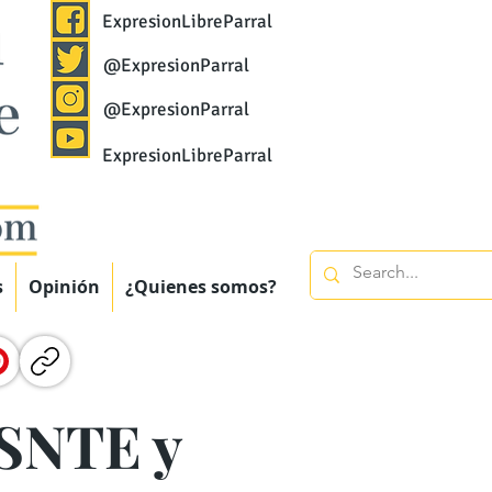
ExpresionLibreParral
@ExpresionParral
@ExpresionParral
ExpresionLibreParral
s
Opinión
¿Quienes somos?
 SNTE y