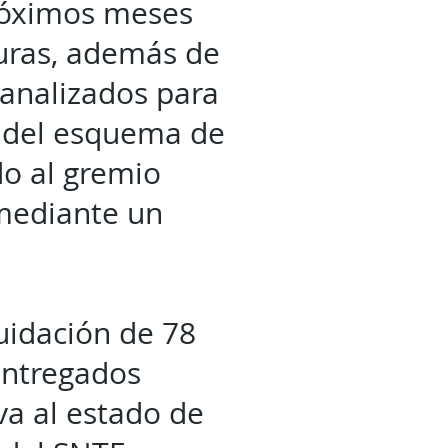
róximos meses
turas, además de
 analizados para
o del esquema de
o al gremio
 mediante un
uidación de 78
 entregados
iva al estado de