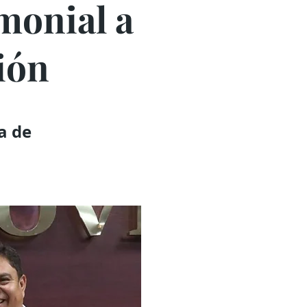
monial a
ión
a de