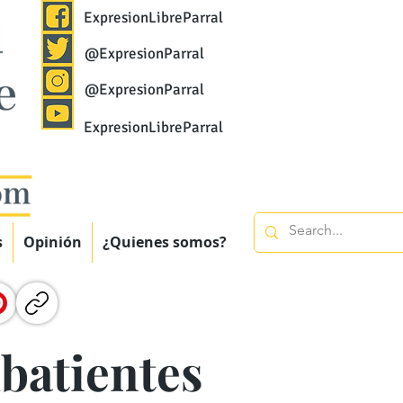
ExpresionLibreParral
@ExpresionParral
@ExpresionParral
ExpresionLibreParral
s
Opinión
¿Quienes somos?
mbatientes