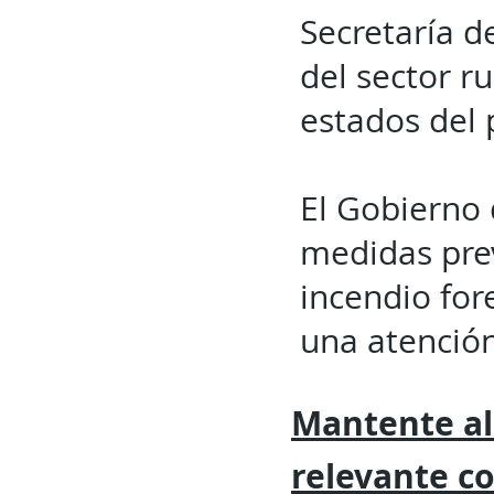
Secretaría d
del sector r
estados del 
El Gobierno 
medidas prev
incendio for
una atenció
Mantente al
relevante
c