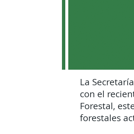
La Secretarí
con el recie
Forestal, es
forestales a