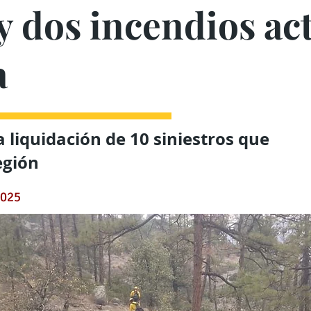
y dos incendios ac
a
a liquidación de 10 siniestros que
egión
2025