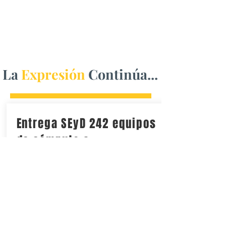
La
Expresión
Continúa...
Entrega SEyD 242 equipos
de cómputo a
Universidades
Tecnológicas y la
Politécnica de Chihuahua
La dotación de herramientas digitales