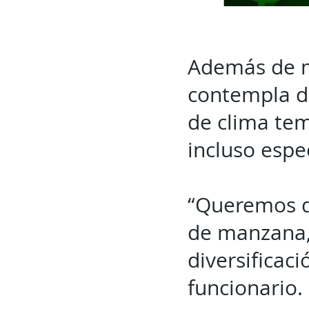
Además de m
contempla di
de clima tem
incluso espe
“Queremos qu
de manzana,
diversificaci
funcionario.