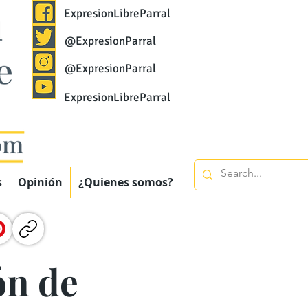
ExpresionLibreParral
@ExpresionParral
@ExpresionParral
ExpresionLibreParral
s
Opinión
¿Quienes somos?
ón de