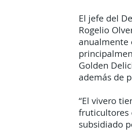
El jefe del D
Rogelio Olve
anualmente e
principalmen
Golden Delic
además de po
“El vivero ti
fruticultores
subsidiado p