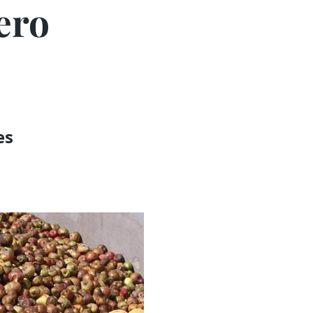
ero
es