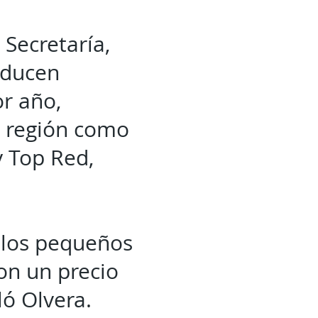
 Secretaría,
roducen
or año,
a región como
y Top Red,
y los pequeños
con un precio
ló Olvera.