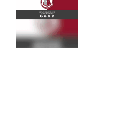
La
Expresión
Continúa...