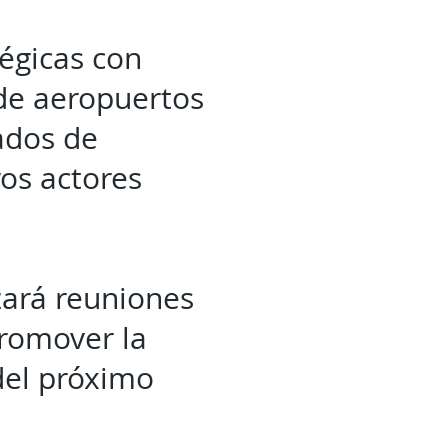
égicas con
 de aeropuertos
ados de
ros actores
zará reuniones
promover la
 del próximo