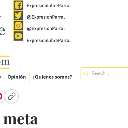
ExpresionLibreParral
@ExpresionParral
@ExpresionParral
ExpresionLibreParral
s
Opinión
¿Quienes somos?
 meta