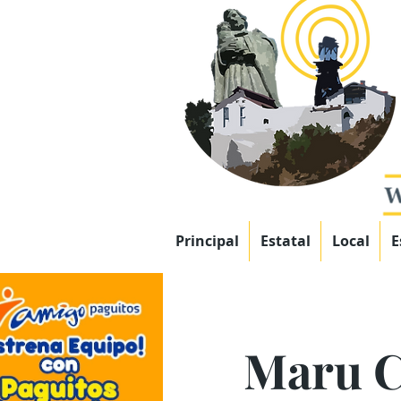
Principal
Estatal
Local
E
Maru C