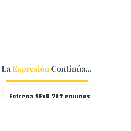
La
Expresión
Continúa...
Entrega SEyD 242 equipos
de cómputo a
Universidades
Tecnológicas y la