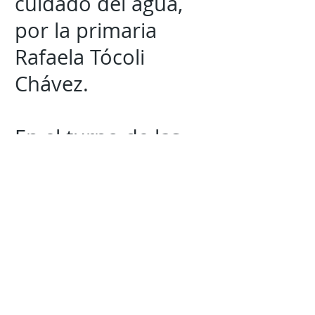
cuidado del agua,
por la primaria
Rafaela Tócoli
Chávez.
En el turno de las
secundarias el
primer puesto lo
obtuvo Agua azul
que da vida, a cargo
de la secundaria
Técnica 31, el