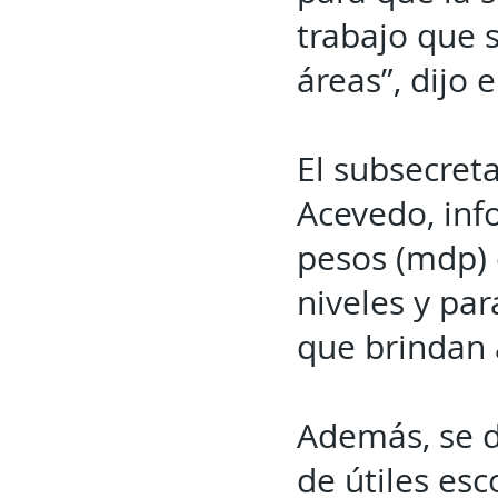
trabajo que 
áreas”, dijo e
El subsecret
Acevedo, inf
pesos (mdp) 
niveles y par
que brindan 
Además, se d
de útiles es