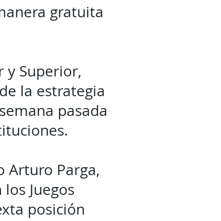
manera gratuita
 y Superior,
e la estrategia
a semana pasada
tituciones.
o Arturo Parga,
 los Juegos
exta posición