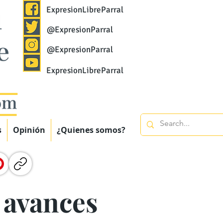
ExpresionLibreParral
@ExpresionParral
@ExpresionParral
ExpresionLibreParral
s
Opinión
¿Quienes somos?
 avances