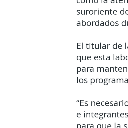
como la aten
suroriente d
abordados du
El titular de
que esta lab
para mantene
los programa
“Es necesario
e integrantes
para que la s