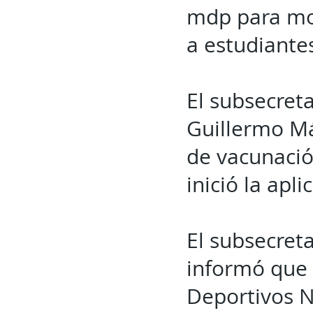
mdp para moc
a estudiantes
El subsecret
Guillermo Má
de vacunació
inició la apl
El subsecret
informó que 
Deportivos N