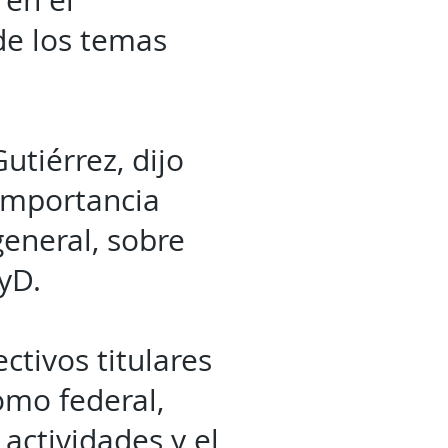
 en el
de los temas
utiérrez, dijo
importancia
eneral, sobre
yD.
ctivos titulares
omo federal,
 actividades y el