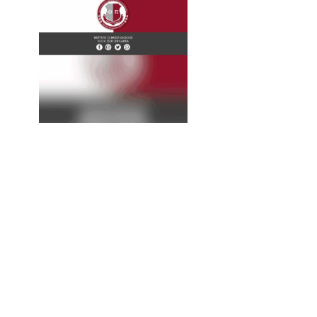
La
Expresión
Continúa...