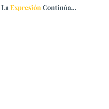
La
Expresión
Continúa...
Entrega SEyD 242 equipos
de cómputo a
Universidades
Tecnológicas y la
Politécnica de Chihuahua
La dotación de herramientas digitales
representó una inversión cercana a los 7
millones de pesos en beneficio de la
educación superior