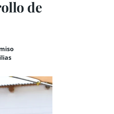
ollo de
omiso
lias