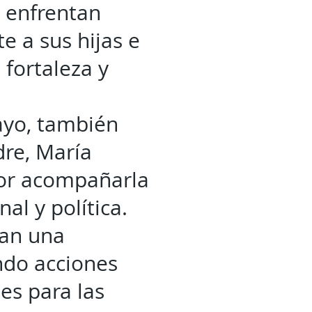
 enfrentan
e a sus hijas e
 fortaleza y
ayo, también
dre, María
por acompañarla
al y política.
tan una
ndo acciones
es para las