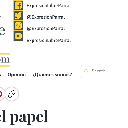
ExpresionLibreParral
@ExpresionParral
@ExpresionParral
ExpresionLibreParral
s
Opinión
¿Quienes somos?
l papel