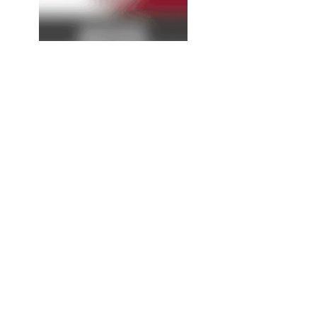
La
Expresión
Continúa...
Entrega SEyD 242 equipos
de cómputo a