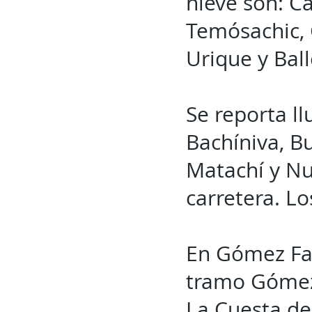
nieve son: C
Temósachic, 
Urique y Ball
Se reporta l
Bachíniva, B
Matachí y Nu
carretera. L
En Gómez Far
tramo Gómez
La Cuesta del