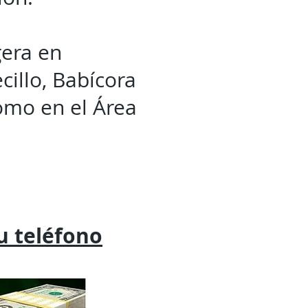
gera en
illo, Babícora
omo en el Área
tu
teléfono