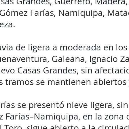
asas Grandes, Guerrero, Madera
Gómez Farías, Namiquipa, Matac
eza.
luvia de ligera a moderada en lo
uenaventura, Galeana, Ignacio Z
evo Casas Grandes, sin afectaci
os tramos se mantienen abiertos y
ías se presentó nieve ligera, si
 Farías–Namiquipa, en la zona
 Toro, sigue abierto a la circulac