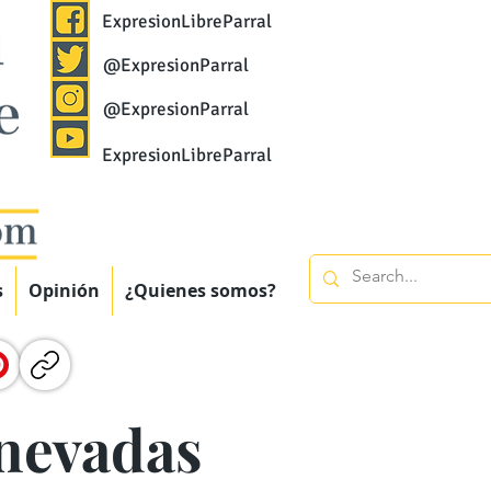
ExpresionLibreParral
@ExpresionParral
@ExpresionParral
ExpresionLibreParral
s
Opinión
¿Quienes somos?
 nevadas