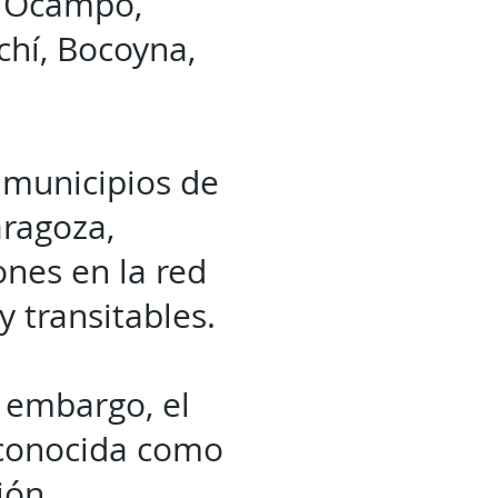
, Ocampo,
hí, Bocoyna,
s municipios de
aragoza,
ones en la red
 transitables.
n embargo, el
 conocida como
ión.