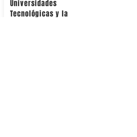
Universidades
Tecnológicas y la
Politécnica de Chihuahua
La dotación de herramientas digitales
representó una inversión cercana a los 7
millones de pesos en beneficio de la
educación superior