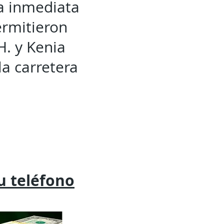
a inmediata
ermitieron
H. y Kenia
la carretera
tu
teléfono