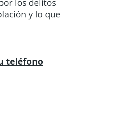
por los delitos
olación y lo que
tu
teléfono