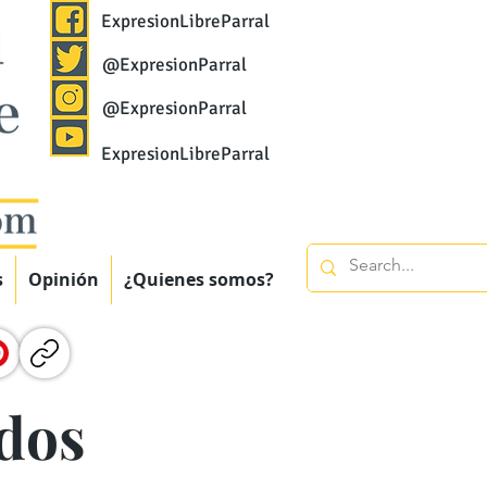
ExpresionLibreParral
@ExpresionParral
@ExpresionParral
ExpresionLibreParral
s
Opinión
¿Quienes somos?
dos