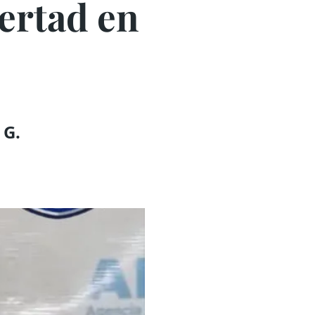
bertad en
 G.