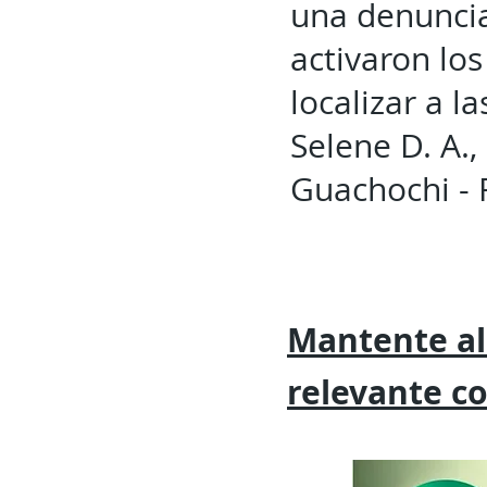
una denunci
activaron lo
localizar a l
Selene D. A.,
Guachochi - 
Mantente al
relevante
c