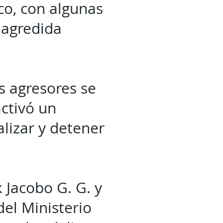
co, con algunas
 agredida
os agresores se
activó un
lizar y detener
 Jacobo G. G. y
del Ministerio